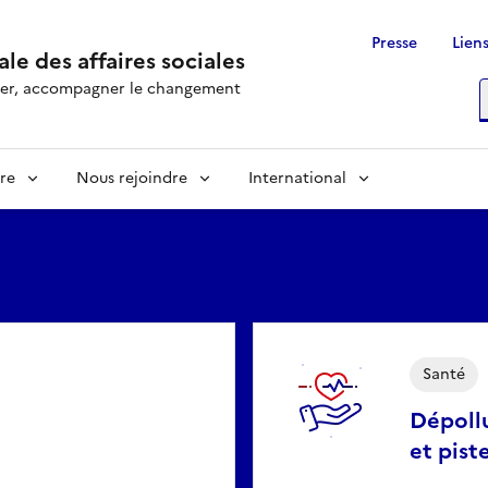
Presse
Liens
le des affaires sociales
rôler, accompagner le changement
R
re
Nous rejoindre
International
Santé
Dépollu
et pist