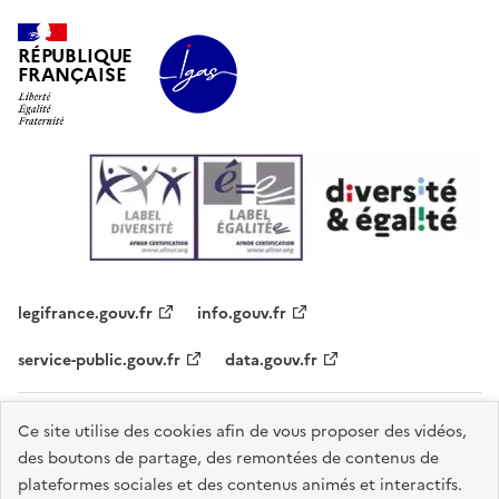
RÉPUBLIQUE
FRANÇAISE
legifrance.gouv.fr
info.gouv.fr
service-public.gouv.fr
data.gouv.fr
Plan du site
Contacts
Accessibilité - partiellement conforme
Ce site utilise des cookies afin de vous proposer des vidéos,
des boutons de partage, des remontées de contenus de
Mentions légales
Données personnelles
Gestion des cookies
plateformes sociales et des contenus animés et interactifs.