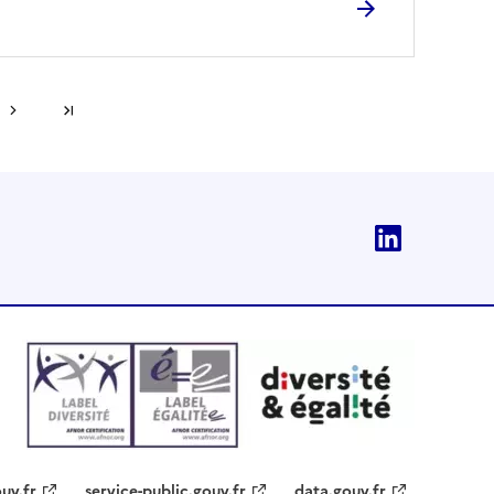
Dernière page
Linkedi
uv.fr
service-public.gouv.fr
data.gouv.fr