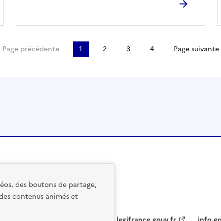
re page
Page précédente
1
2
3
4
Page suivante
idéos, des boutons de partage,
 des contenus animés et
legifrance.gouv.fr
info.go