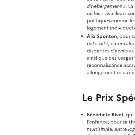
d’hébergement ».
La 
où les travailleurs s
politiques comme le 
logement individuel e
Alix Sponton
, pour 
paternité, parentalit
disparités d’accès a
ainsi que des usages 
reconnaissance accru
allongement mieux i
Le Prix Spéc
Bénédicte Rivet,
qui 
l'enfance, pour sa th
multisituée, entre lo