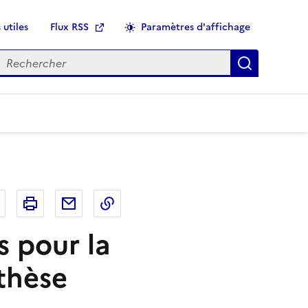
 utiles
Flux RSS
Paramètres d'affichage
echercher
Applique
r
Bluesky
Imprimer
Courriel
Copier dans le presse papier
s pour la
 thèse