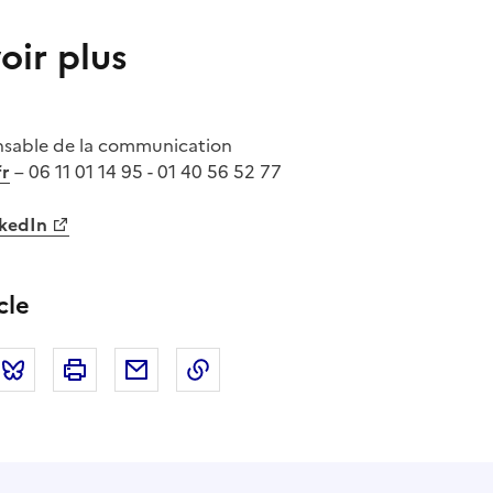
oir plus
nsable de la communication
fr
– 06 11 01 14 95 - 01 40 56 52 77
nkedIn
cle
tter
Bluesky
Imprimer
Courriel
Copier dans le presse papier