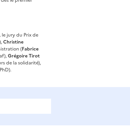
 dès le premier
, le jury du Prix de
),
Christine
istration (
Fabrice
af),
Grégoire Tirot
s de la solidarité),
 PhD).