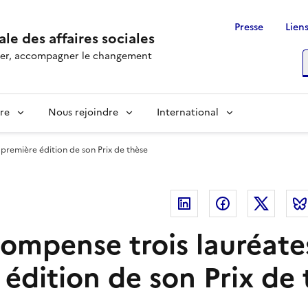
Presse
Liens
le des affaires sociales
rôler, accompagner le changement
R
re
Nous rejoindre
International
 première édition de son Prix de thèse
Linkedin
Facebook
Twitte
compense trois lauréate
édition de son Prix de