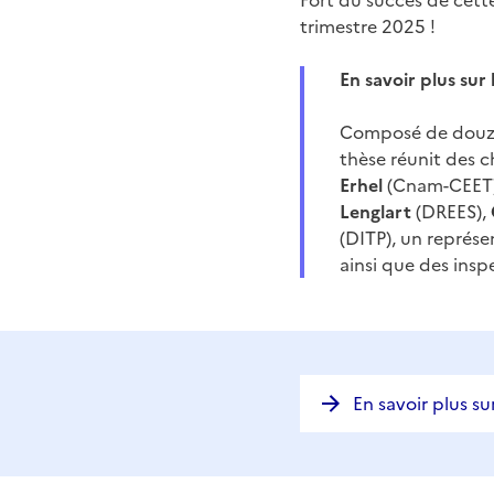
Fort du succès de cette
trimestre 2025 !
En savoir plus sur 
Composé de douze
thèse réunit des c
Erhel
(Cnam-CEET
Lenglart
(DREES),
(DITP), un représen
ainsi que des insp
En savoir plus sur 