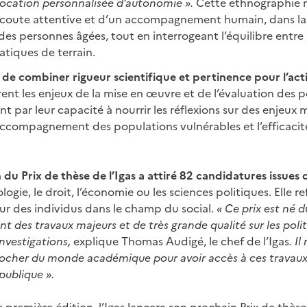
’allocation personnalisée d’autonomie ».
Cette ethnographie 
écoute attentive et d’un accompagnement humain, dans la
 des personnes âgées, tout en interrogeant l’équilibre entr
atiques de terrain.
e de combiner rigueur scientifique et pertinence pour l’ac
rent les enjeux de la mise en œuvre et de l’évaluation des po
t par leur capacité à nourrir les réflexions sur des enjeux m
l’accompagnement des populations vulnérables et l’efficacité
du Prix de thèse de l’Igas a attiré 82 candidatures issues d
gie, le droit, l’économie ou les sciences politiques. Elle ref
r des individus dans le champ du social.
« Ce prix est né
t des travaux majeurs et de très grande qualité sur les polit
investigations,
explique Thomas Audigé, le chef de l’Igas
. I
rocher du monde académique pour avoir accès à ces travaux 
publique ».