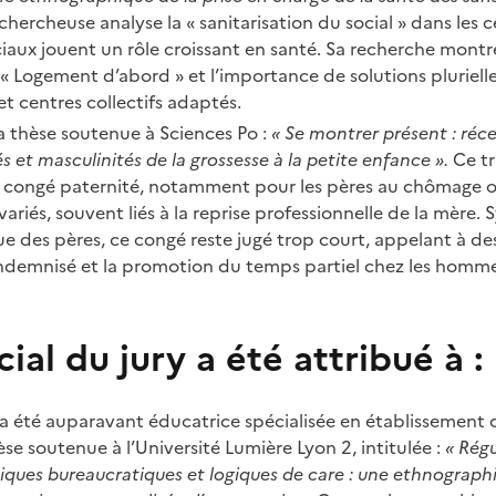
chercheuse analyse la « sanitarisation du social » dans les
ociaux jouent un rôle croissant en santé. Sa recherche montre
« Logement d’abord » et l’importance de solutions pluriel
t centres collectifs adaptés.
sa thèse soutenue à Sciences Po :
« Se montrer présent : réc
és et masculinités de la grossesse à la petite enfance ».
Ce tr
u congé paternité, notamment pour les pères au chômage o
variés, souvent liés à la reprise professionnelle de la mère
e des pères, ce congé reste jugé trop court, appelant à 
ndemnisé et la promotion du temps partiel chez les homme
ial du jury a été attribué à :
a été auparavant éducatrice spécialisée en établissement 
èse soutenue à l’Université Lumière Lyon 2, intitulée :
« Régu
giques bureaucratiques et logiques de care : une ethnograph