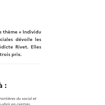
le thème « Individu
ciales dévoile les
dicte Rivet. Elles
rois prix.
 :
rontières du social et
s-abris en centres