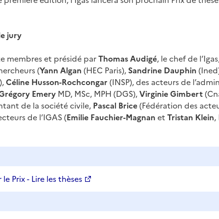
 première édition, l’Igas lancera son prochain Prix de thèse
le jury
 membres et présidé par
Thomas Audigé
, le chef de l’Igas
hercheurs (
Yann Algan
(HEC Paris),
Sandrine Dauphin
(Ined
),
Céline Husson-Rochcongar
(INSP), des acteurs de l’admin
Grégory Emery
MD, MSc, MPH (DGS),
Virginie Gimbert
(Cn
tant de la société civile,
Pascal Brice
(Fédération des acteur
ecteurs de l’IGAS (
Emilie Fauchier-Magnan
et
Tristan Klein
,
le Prix - Lire les thèses