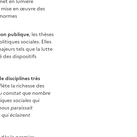
met en lumière
 mise en œuvre des
e normes
tion publique
, les thèses
litiques sociales. Elles
ajeurs tels que la lutte
 des dispositifs
e disciplines très
lète la richesse des
 du constat que nombre
iques sociales qui
l nous paraissait
qui éclairent