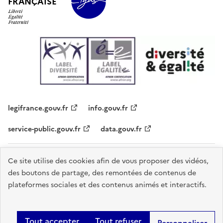
FRANÇAISE
legifrance.gouv.fr
info.gouv.fr
service-public.gouv.fr
data.gouv.fr
Plan du site
Contacts
Accessibilité - partiellement conforme
Ce site utilise des cookies afin de vous proposer des vidéos,
des boutons de partage, des remontées de contenus de
Mentions légales
Données personnelles
Gestion des cookies
plateformes sociales et des contenus animés et interactifs.
Sauf mention explicite de propriété intellectuelle détenue par des tiers,
les contenus de ce site sont proposés sous
licence etalab-2.0
.
Tout accepter
Tout refuser