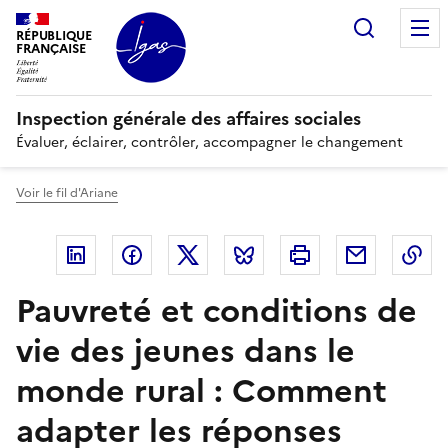
Panneau de gestion des cookies
Recherc
RÉPUBLIQUE
FRANÇAISE
Inspection générale des affaires sociales
Évaluer, éclairer, contrôler, accompagner le changement
Voir le fil d'Ariane
Linkedin
Facebook
Twitter
Bluesky
Imprimer
Courriel
Co
Pauvreté et conditions de
vie des jeunes dans le
monde rural : Comment
adapter les réponses