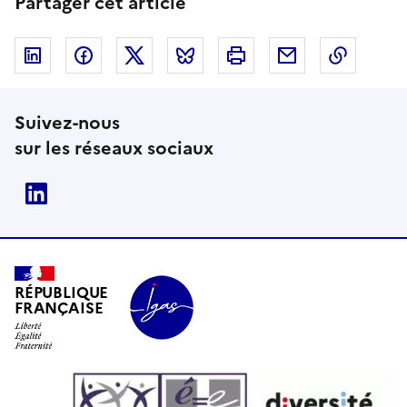
Partager cet article
Linkedin
Facebook
Twitter
Bluesky
Imprimer
Courriel
Copier 
Suivez-nous
sur les réseaux sociaux
Linkedin
RÉPUBLIQUE
FRANÇAISE