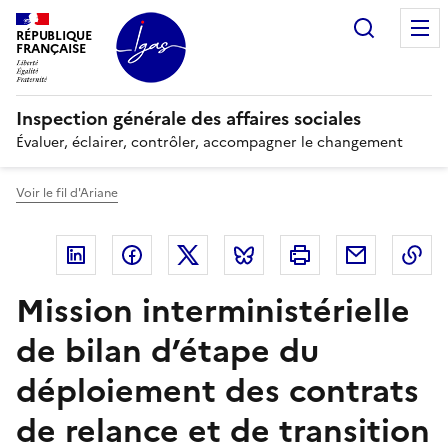
Panneau de gestion des cookies
Recherc
RÉPUBLIQUE
FRANÇAISE
Inspection générale des affaires sociales
Évaluer, éclairer, contrôler, accompagner le changement
Voir le fil d'Ariane
Linkedin
Facebook
Twitter
Bluesky
Imprimer
Courriel
Co
Mission interministérielle
de bilan d’étape du
déploiement des contrats
de relance et de transition