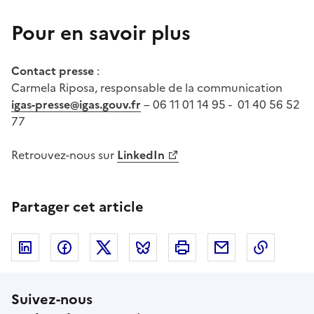
Pour en savoir plus
Contact presse
:
Carmela Riposa, responsable de la communication
igas-presse@igas.gouv.fr
– 06 11 01 14 95 - 01 40 56 52
77
Retrouvez-nous sur
LinkedIn
Partager cet article
Linkedin
Facebook
Twitter
Bluesky
Imprimer
Courriel
Copier 
Suivez-nous