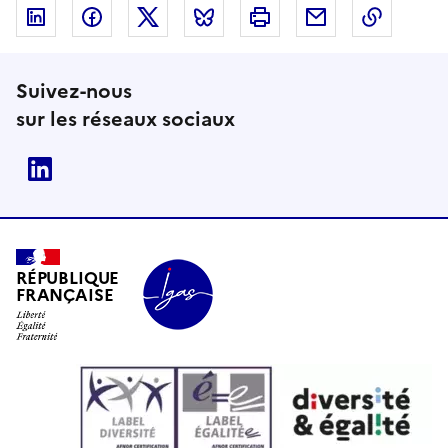
Linkedin
Facebook
Twitter
Bluesky
Imprimer
Courriel
Copier 
Suivez-nous
sur les réseaux sociaux
Linkedin
RÉPUBLIQUE
FRANÇAISE