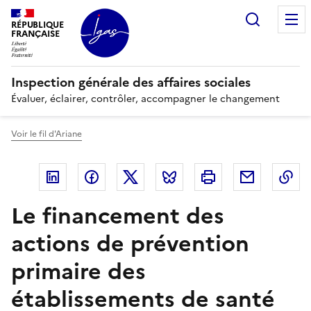
Panneau de gestion des cookies
Recherc
RÉPUBLIQUE
FRANÇAISE
Inspection générale des affaires sociales
Évaluer, éclairer, contrôler, accompagner le changement
Voir le fil d'Ariane
Linkedin
Facebook
Twitter
Bluesky
Imprimer
Courriel
Co
Le financement des
actions de prévention
primaire des
établissements de santé