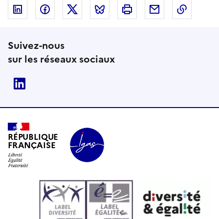
Linkedin
Facebook
Twitter
Bluesky
Imprimer
Courriel
Copier 
Suivez-nous
sur les réseaux sociaux
Linkedin
RÉPUBLIQUE
FRANÇAISE