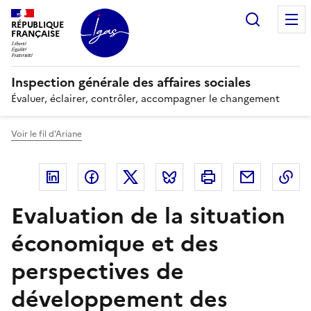
Panneau de gestion des cookies
Recherc
RÉPUBLIQUE
FRANÇAISE
Inspection générale des affaires sociales
Évaluer, éclairer, contrôler, accompagner le changement
Voir le fil d'Ariane
Linkedin
Facebook
Twitter
Bluesky
Imprimer
Courriel
Co
Evaluation de la situation
économique et des
perspectives de
développement des