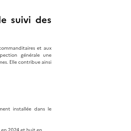
e suivi des
 commanditaires et aux
spection générale une
s. Elle contribue ainsi
ent installée dans le
 en 2024 et huit en