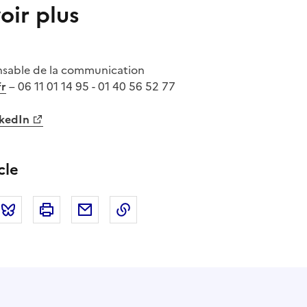
oir plus
nsable de la communication
fr
– 06 11 01 14 95 - 01 40 56 52 77
nkedIn
cle
tter
Bluesky
Imprimer
Courriel
Copier dans le presse papier