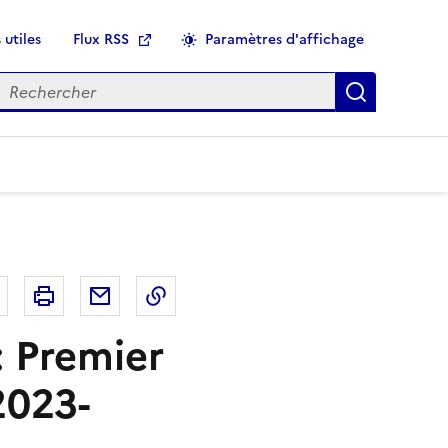
 utiles
Flux RSS
Paramètres d'affichage
echercher
Applique
r
Bluesky
Imprimer
Courriel
Copier dans le presse papier
: Premier
2023-