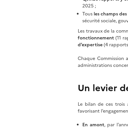
2025 ;
Tous
les champs des 
sécurité sociale, go
Les travaux de la com
fonctionnement
(11 r
d’expertise
(4 rapports
Chaque Commission a d
administrations concern
Un levier d
Le bilan de ces trois
favorisant l’engagemen
En amont
, par l’an