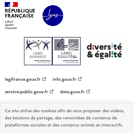
RÉPUBLIQUE
FRANÇAISE
legifrance.gouv.fr
info.gouv.fr
service-public.gouv.fr
data.gouv.fr
Plan du site
Contacts
Accessibilité - partiellement conforme
Ce site utilise des cookies afin de vous proposer des vidéos,
des boutons de partage, des remontées de contenus de
Mentions légales
Données personnelles
Gestion des cookies
plateformes sociales et des contenus animés et interactifs.
Sauf mention explicite de propriété intellectuelle détenue par des tiers,