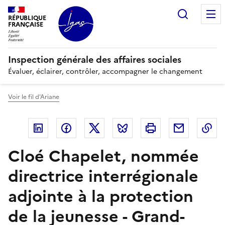
Panneau de gestion des cookies
Recherc
RÉPUBLIQUE
FRANÇAISE
Inspection générale des affaires sociales
Évaluer, éclairer, contrôler, accompagner le changement
Voir le fil d'Ariane
Linkedin
Facebook
Twitter
Bluesky
Imprimer
Courriel
Co
Cloé Chapelet, nommée
directrice interrégionale
adjointe à la protection
de la jeunesse - Grand-