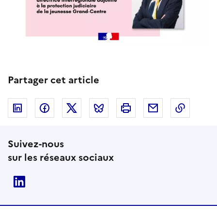
Partager cet article
Linkedin
Facebook
Twitter
Bluesky
Imprimer
Courriel
Copier 
Suivez-nous
sur les réseaux sociaux
Linkedin