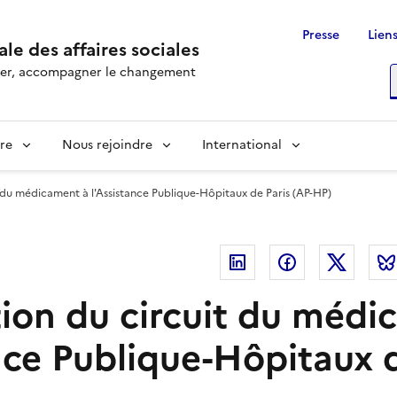
Presse
Liens
le des affaires sociales
rôler, accompagner le changement
R
re
Nous rejoindre
International
t du médicament à l'Assistance Publique-Hôpitaux de Paris (AP-HP)
Linkedin
Facebook
Twitte
tion du circuit du médi
nce Publique-Hôpitaux d