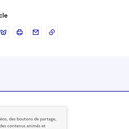
cle
tter
Bluesky
Imprimer
Courriel
Copier dans le presse papier
idéos, des boutons de partage,
 des contenus animés et