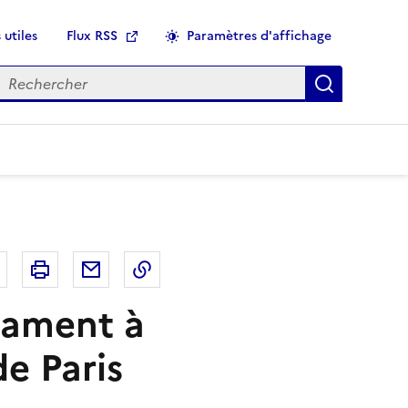
 utiles
Flux RSS
Paramètres d'affichage
echercher
Applique
r
Bluesky
Imprimer
Courriel
Copier dans le presse papier
cament à
e Paris