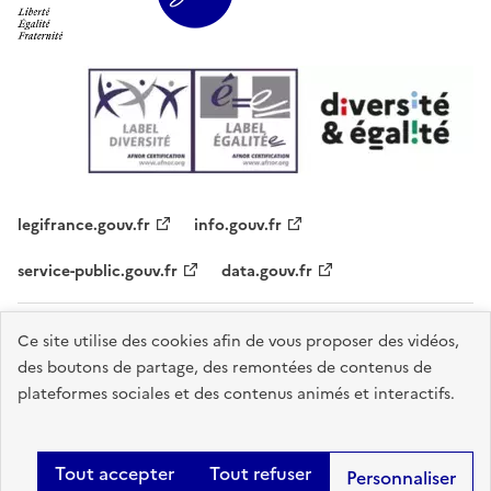
legifrance.gouv.fr
info.gouv.fr
service-public.gouv.fr
data.gouv.fr
Plan du site
Contacts
Accessibilité - partiellement conforme
Ce site utilise des cookies afin de vous proposer des vidéos,
des boutons de partage, des remontées de contenus de
Mentions légales
Données personnelles
Gestion des cookies
plateformes sociales et des contenus animés et interactifs.
Sauf mention explicite de propriété intellectuelle détenue par des tiers,
les contenus de ce site sont proposés sous
licence etalab-2.0
.
Tout accepter
Tout refuser
Personnaliser