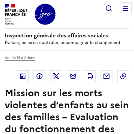
Panneau de gestion des cookies
Recherc
RÉPUBLIQUE
FRANÇAISE
Inspection générale des affaires sociales
Évaluer, éclairer, contrôler, accompagner le changement
Voir le fil d'Ariane
Linkedin
Facebook
Twitter
Bluesky
Imprimer
Courriel
Co
Mission sur les morts
violentes d’enfants au sein
des familles – Evaluation
du fonctionnement des