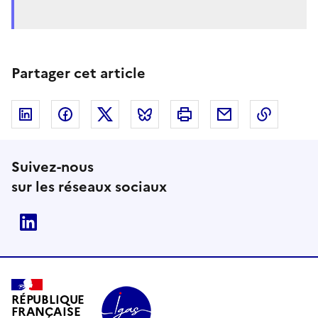
Partager cet article
Linkedin
Facebook
Twitter
Bluesky
Imprimer
Courriel
Copier 
Suivez-nous
sur les réseaux sociaux
Linkedin
RÉPUBLIQUE
FRANÇAISE