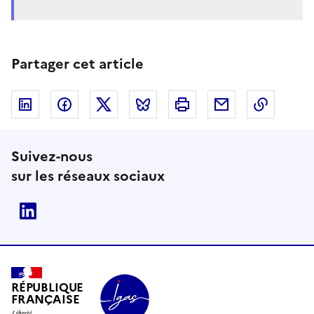
Partager cet article
Linkedin
Facebook
Twitter
Bluesky
Imprimer
Courriel
Copier 
Suivez-nous
sur les réseaux sociaux
Linkedin
RÉPUBLIQUE
FRANÇAISE