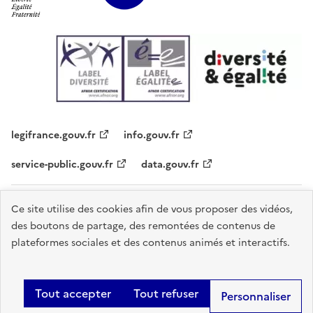
legifrance.gouv.fr
info.gouv.fr
service-public.gouv.fr
data.gouv.fr
Plan du site
Contacts
Accessibilité - partiellement conforme
Ce site utilise des cookies afin de vous proposer des vidéos,
des boutons de partage, des remontées de contenus de
Mentions légales
Données personnelles
Gestion des cookies
plateformes sociales et des contenus animés et interactifs.
Sauf mention explicite de propriété intellectuelle détenue par des tiers,
les contenus de ce site sont proposés sous
licence etalab-2.0
.
Tout accepter
Tout refuser
Personnaliser