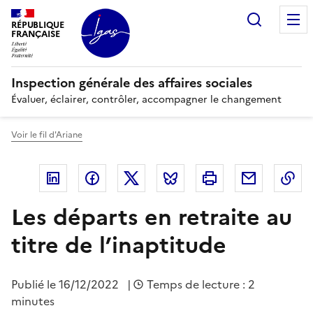
Panneau de gestion des cookies
Recherc
RÉPUBLIQUE
FRANÇAISE
Inspection générale des affaires sociales
Évaluer, éclairer, contrôler, accompagner le changement
Voir le fil d'Ariane
Linkedin
Facebook
Twitter
Bluesky
Imprimer
Courriel
Co
Les départs en retraite au
titre de l’inaptitude
Publié le
16/12/2022
|
Temps de lecture : 2
minutes