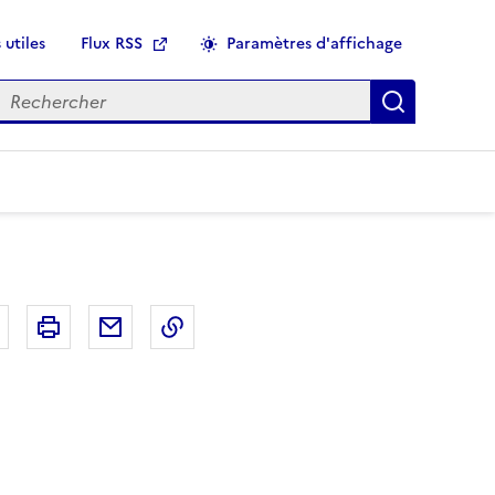
 utiles
Flux RSS
Paramètres d'affichage
echercher
Applique
r
Bluesky
Imprimer
Courriel
Copier dans le presse papier