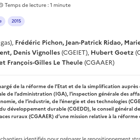
Temps de lecture : 1 minute
e
2015
Igas),
Frédéric Pichon, Jean-Patrick Ridao, Mari
ent, Denis Vignolles
(CGEIET),
Hubert Goetz
(
t François-Gilles Le Theule
(CGAAER)
hargé de la réforme de l’Etat et de la simplification auprès
ale de l’administration (IGA), l’inspection générale des affair
onomie, de l’industrie, de l’énergie et des technologies (CGE
du développement durable (CGEDD), le conseil général de 
spaces ruraux (CGAAER) d’une mission relative à la réform
s chantiers identifiés pour préparer le repositionnement str