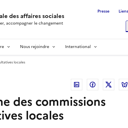
Presse
Liens
le des affaires sociales
rôler, accompagner le changement
R
re
Nous rejoindre
International
tatives locales
Linkedin
Facebook
Twitte
me des commissions
ives locales