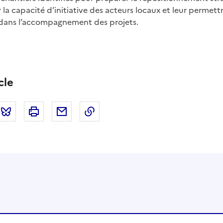
la capacité d’initiative des acteurs locaux et leur permet
ans l’accompagnement des projets.
cle
tter
Bluesky
Imprimer
Courriel
Copier dans le presse papier