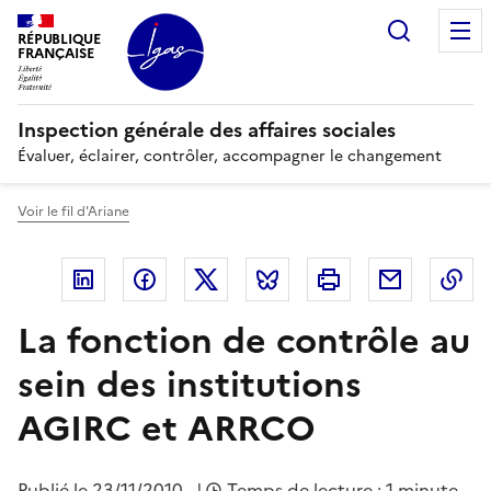
Panneau de gestion des cookies
Recherc
RÉPUBLIQUE
FRANÇAISE
Inspection générale des affaires sociales
Évaluer, éclairer, contrôler, accompagner le changement
Voir le fil d'Ariane
Linkedin
Facebook
Twitter
Bluesky
Imprimer
Courriel
Co
La fonction de contrôle au
sein des institutions
AGIRC et ARRCO
Publié le
23/11/2010
|
Temps de lecture : 1 minute