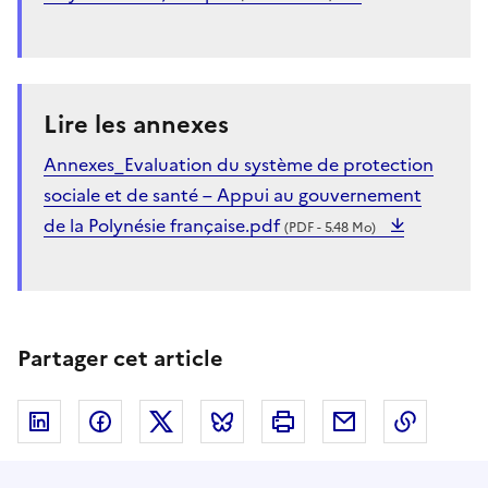
Lire les annexes
Annexes_Evaluation du système de protection
sociale et de santé – Appui au gouvernement
de la Polynésie française.pdf
(PDF - 5.48 Mo)
Partager cet article
Linkedin
Facebook
Twitter
Bluesky
Imprimer
Courriel
Copier 