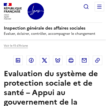
Panneau de gestion des cookies
Recherc
RÉPUBLIQUE
FRANÇAISE
Inspection générale des affaires sociales
Évaluer, éclairer, contrôler, accompagner le changement
Voir le fil d'Ariane
Linkedin
Facebook
Twitter
Bluesky
Imprimer
Courriel
Co
Evaluation du système de
protection sociale et de
santé – Appui au
gouvernement de la