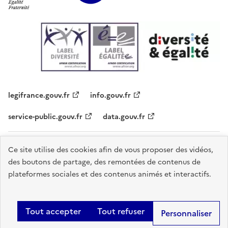
legifrance.gouv.fr
info.gouv.fr
service-public.gouv.fr
data.gouv.fr
Plan du site
Contacts
Accessibilité - partiellement conforme
Ce site utilise des cookies afin de vous proposer des vidéos,
des boutons de partage, des remontées de contenus de
Mentions légales
Données personnelles
Gestion des cookies
plateformes sociales et des contenus animés et interactifs.
Sauf mention explicite de propriété intellectuelle détenue par des tiers,
les contenus de ce site sont proposés sous
licence etalab-2.0
.
Tout accepter
Tout refuser
Personnaliser