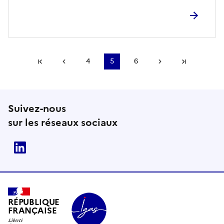
Première page
Page précédente
4
5
6
Page suivante
Dernière
Suivez-nous
sur les réseaux sociaux
Linkedin
RÉPUBLIQUE
FRANÇAISE